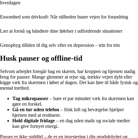
hverdagen
Ensomhed som drivkraft: Når stilheden baner vejen for forandring
Lær at forstå og håndtere dine følelser i udfordrende situationer
Genopbyg tilliden til dig selv efter en depression – trin for trin
Husk pauser og offline-tid
Selvom arbejdet foregår bag en skærm, har kroppen og hjernen stadig
brug for pauser. Mange glemmer at rejse sig, trække vejret dybt eller
kigge væk fra skærmen i løbet af dagen. Det kan føre til både fysisk og
mental træthed.
Tag mikropauser
– bare et par minutter væk fra skærmen kan
gøre en forskel.
Gå en tur uden telefon
– frisk luft og bevægelse hjælper
hjernen med at restituere.
Hold digitale fridage
– en dag uden mails og sociale medier
kan give fornyet energi.
Pauser er ikke spildtid – de er en investering i din produktivitet og