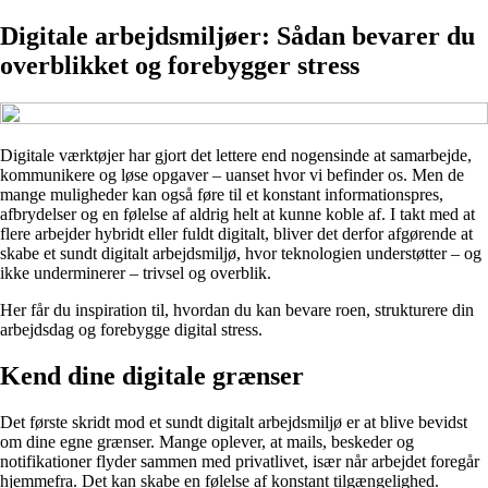
Digitale arbejdsmiljøer: Sådan bevarer du
overblikket og forebygger stress
Digitale værktøjer har gjort det lettere end nogensinde at samarbejde,
kommunikere og løse opgaver – uanset hvor vi befinder os. Men de
mange muligheder kan også føre til et konstant informationspres,
afbrydelser og en følelse af aldrig helt at kunne koble af. I takt med at
flere arbejder hybridt eller fuldt digitalt, bliver det derfor afgørende at
skabe et sundt digitalt arbejdsmiljø, hvor teknologien understøtter – og
ikke underminerer – trivsel og overblik.
Her får du inspiration til, hvordan du kan bevare roen, strukturere din
arbejdsdag og forebygge digital stress.
Kend dine digitale grænser
Det første skridt mod et sundt digitalt arbejdsmiljø er at blive bevidst
om dine egne grænser. Mange oplever, at mails, beskeder og
notifikationer flyder sammen med privatlivet, især når arbejdet foregår
hjemmefra. Det kan skabe en følelse af konstant tilgængelighed.