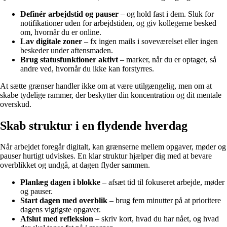
Definér arbejdstid og pauser
– og hold fast i dem. Sluk for
notifikationer uden for arbejdstiden, og giv kollegerne besked
om, hvornår du er online.
Lav digitale zoner
– fx ingen mails i soveværelset eller ingen
beskeder under aftensmaden.
Brug statusfunktioner aktivt
– marker, når du er optaget, så
andre ved, hvornår du ikke kan forstyrres.
At sætte grænser handler ikke om at være utilgængelig, men om at
skabe tydelige rammer, der beskytter din koncentration og dit mentale
overskud.
Skab struktur i en flydende hverdag
Når arbejdet foregår digitalt, kan grænserne mellem opgaver, møder og
pauser hurtigt udviskes. En klar struktur hjælper dig med at bevare
overblikket og undgå, at dagen flyder sammen.
Planlæg dagen i blokke
– afsæt tid til fokuseret arbejde, møder
og pauser.
Start dagen med overblik
– brug fem minutter på at prioritere
dagens vigtigste opgaver.
Afslut med refleksion
– skriv kort, hvad du har nået, og hvad