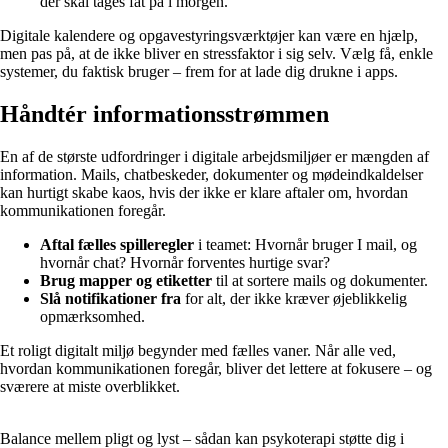
der skal tages fat på i morgen.
Digitale kalendere og opgavestyringsværktøjer kan være en hjælp,
men pas på, at de ikke bliver en stressfaktor i sig selv. Vælg få, enkle
systemer, du faktisk bruger – frem for at lade dig drukne i apps.
Håndtér informationsstrømmen
En af de største udfordringer i digitale arbejdsmiljøer er mængden af
information. Mails, chatbeskeder, dokumenter og mødeindkaldelser
kan hurtigt skabe kaos, hvis der ikke er klare aftaler om, hvordan
kommunikationen foregår.
Aftal fælles spilleregler
i teamet: Hvornår bruger I mail, og
hvornår chat? Hvornår forventes hurtige svar?
Brug mapper og etiketter
til at sortere mails og dokumenter.
Slå notifikationer fra
for alt, der ikke kræver øjeblikkelig
opmærksomhed.
Et roligt digitalt miljø begynder med fælles vaner. Når alle ved,
hvordan kommunikationen foregår, bliver det lettere at fokusere – og
sværere at miste overblikket.
Balance mellem pligt og lyst – sådan kan psykoterapi støtte dig i