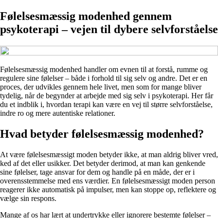
Følelsesmæssig modenhed gennem
psykoterapi – vejen til dybere selvforståelse
Følelsesmæssig modenhed handler om evnen til at forstå, rumme og
regulere sine følelser – både i forhold til sig selv og andre. Det er en
proces, der udvikles gennem hele livet, men som for mange bliver
tydelig, når de begynder at arbejde med sig selv i psykoterapi. Her får
du et indblik i, hvordan terapi kan være en vej til større selvforståelse,
indre ro og mere autentiske relationer.
Hvad betyder følelsesmæssig modenhed?
At være følelsesmæssigt moden betyder ikke, at man aldrig bliver vred,
ked af det eller usikker. Det betyder derimod, at man kan genkende
sine følelser, tage ansvar for dem og handle på en måde, der er i
overensstemmelse med ens værdier. En følelsesmæssigt moden person
reagerer ikke automatisk på impulser, men kan stoppe op, reflektere og
vælge sin respons.
Mange af os har lært at undertrykke eller ignorere bestemte følelser –