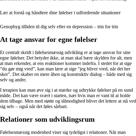
Lær at forstå og håndtere dine følelser i udfordrende situationer
Genopbyg tilliden til dig selv efter en depression – trin for trin
At tage ansvar for egne følelser
Et centralt skridt i følelsesmæssig udvikling er at tage ansvar for sine
egne følelser. Det betyder ikke, at man skal bære skylden for alt, men
at man erkender, at ens reaktioner kommer indefra. I stedet for at sige
“du gør mig vred”, kan man lære at sige “jeg bliver vred, når det her
sker”. Det skaber en mere åben og konstruktiv dialog – både med sig
selv og andre.
I terapien kan man øve sig i at mærke og udtrykke følelser på en sund
måde. Det kan være svært i starten, især hvis man er vant til at holde
dem tilbage. Men med støtte og tålmodighed bliver det lettere at stå ved
sig selv – også når det føles sårbart.
Relationer som udviklingsrum
Følelsesmæssig modenhed viser sig tydeligst i relationer. Når man