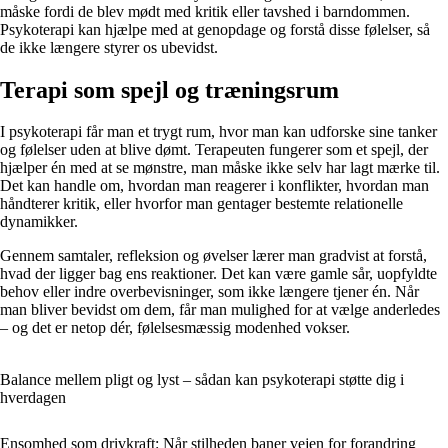
måske fordi de blev mødt med kritik eller tavshed i barndommen.
Psykoterapi kan hjælpe med at genopdage og forstå disse følelser, så
de ikke længere styrer os ubevidst.
Terapi som spejl og træningsrum
I psykoterapi får man et trygt rum, hvor man kan udforske sine tanker
og følelser uden at blive dømt. Terapeuten fungerer som et spejl, der
hjælper én med at se mønstre, man måske ikke selv har lagt mærke til.
Det kan handle om, hvordan man reagerer i konflikter, hvordan man
håndterer kritik, eller hvorfor man gentager bestemte relationelle
dynamikker.
Gennem samtaler, refleksion og øvelser lærer man gradvist at forstå,
hvad der ligger bag ens reaktioner. Det kan være gamle sår, uopfyldte
behov eller indre overbevisninger, som ikke længere tjener én. Når
man bliver bevidst om dem, får man mulighed for at vælge anderledes
– og det er netop dér, følelsesmæssig modenhed vokser.
Balance mellem pligt og lyst – sådan kan psykoterapi støtte dig i
hverdagen
Ensomhed som drivkraft: Når stilheden baner vejen for forandring