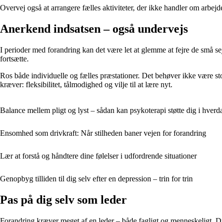
Overvej også at arrangere fælles aktiviteter, der ikke handler om arbejd
Anerkend indsatsen – også undervejs
I perioder med forandring kan det være let at glemme at fejre de små sejr
fortsætte.
Ros både individuelle og fælles præstationer. Det behøver ikke være stor
kræver: fleksibilitet, tålmodighed og vilje til at lære nyt.
Balance mellem pligt og lyst – sådan kan psykoterapi støtte dig i hver
Ensomhed som drivkraft: Når stilheden baner vejen for forandring
Lær at forstå og håndtere dine følelser i udfordrende situationer
Genopbyg tilliden til dig selv efter en depression – trin for trin
Pas på dig selv som leder
Forandring kræver meget af en leder – både fagligt og menneskeligt. Du