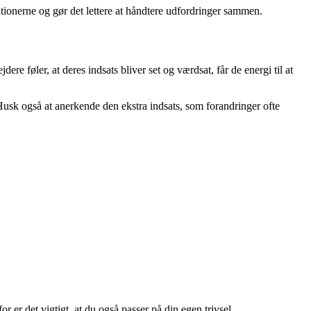
lationerne og gør det lettere at håndtere udfordringer sammen.
e føler, at deres indsats bliver set og værdsat, får de energi til at
 Husk også at anerkende den ekstra indsats, som forandringer ofte
er det vigtigt, at du også passer på din egen trivsel.