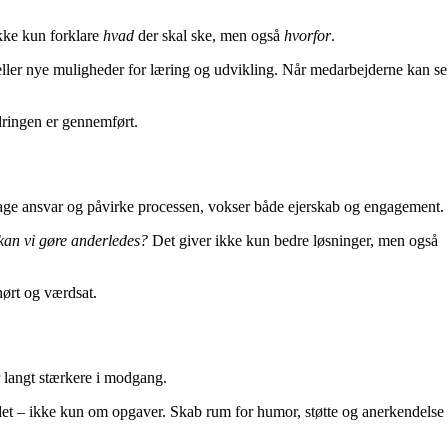
ikke kun forklare
hvad
der skal ske, men også
hvorfor
.
 eller nye muligheder for læring og udvikling. Når medarbejderne kan se
dringen er gennemført.
 tage ansvar og påvirke processen, vokser både ejerskab og engagement.
kan vi gøre anderledes?
Det giver ikke kun bedre løsninger, men også
hørt og værdsat.
år langt stærkere i modgang.
 det – ikke kun om opgaver. Skab rum for humor, støtte og anerkendelse