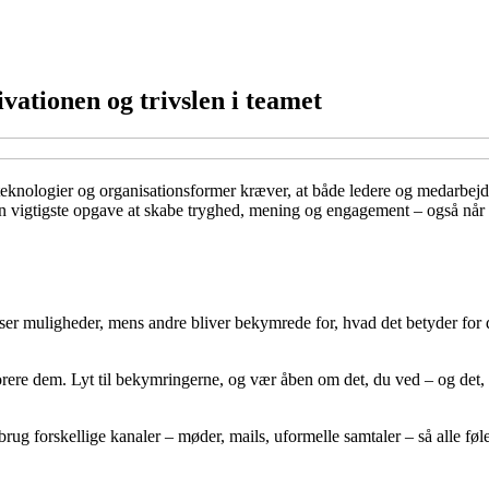
vationen og trivslen i teamet
 teknologier og organisationsformer kræver, at både ledere og medarbej
in vigtigste opgave at skabe tryghed, mening og engagement – også når al
er muligheder, mens andre bliver bekymrede for, hvad det betyder for der
ignorere dem. Lyt til bekymringerne, og vær åben om det, du ved – og det
ug forskellige kanaler – møder, mails, uformelle samtaler – så alle føle