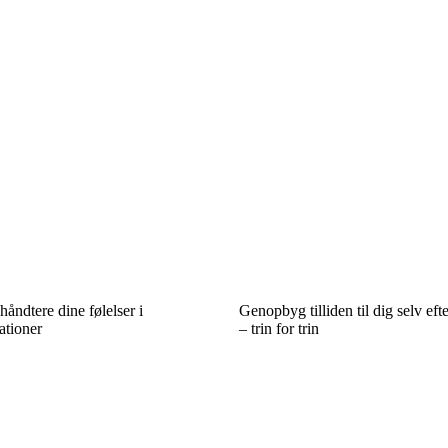
håndtere dine følelser i
Genopbyg tilliden til dig selv eft
ationer
– trin for trin