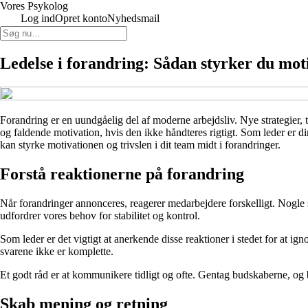
Vores Psykolog
Log ind
Opret konto
Nyhedsmail
Ledelse i forandring: Sådan styrker du moti
Forandring er en uundgåelig del af moderne arbejdsliv. Nye strategier,
og faldende motivation, hvis den ikke håndteres rigtigt. Som leder er d
kan styrke motivationen og trivslen i dit team midt i forandringer.
Forstå reaktionerne på forandring
Når forandringer annonceres, reagerer medarbejdere forskelligt. Nogle s
udfordrer vores behov for stabilitet og kontrol.
Som leder er det vigtigt at anerkende disse reaktioner i stedet for at 
svarene ikke er komplette.
Et godt råd er at kommunikere tidligt og ofte. Gentag budskaberne, og br
Skab mening og retning