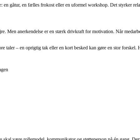
e: en gåtur, en fælles frokost eller en uformel workshop. Det styrker re
e. Men anerkendelse er en stærk drivkraft for motivation. Når medarbejder
e taler – en oprigtig tak eller en kort besked kan gøre en stor forskel.
dagen
 skal være rollemodel, kommunikator og støtteperson på én gang. Derfor 