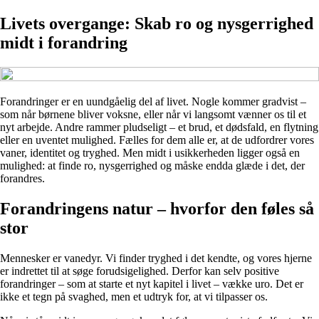
Livets overgange: Skab ro og nysgerrighed
midt i forandring
Forandringer er en uundgåelig del af livet. Nogle kommer gradvist –
som når børnene bliver voksne, eller når vi langsomt vænner os til et
nyt arbejde. Andre rammer pludseligt – et brud, et dødsfald, en flytning
eller en uventet mulighed. Fælles for dem alle er, at de udfordrer vores
vaner, identitet og tryghed. Men midt i usikkerheden ligger også en
mulighed: at finde ro, nysgerrighed og måske endda glæde i det, der
forandres.
Forandringens natur – hvorfor den føles så
stor
Mennesker er vanedyr. Vi finder tryghed i det kendte, og vores hjerne
er indrettet til at søge forudsigelighed. Derfor kan selv positive
forandringer – som at starte et nyt kapitel i livet – vække uro. Det er
ikke et tegn på svaghed, men et udtryk for, at vi tilpasser os.