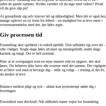
uden de gamle rammer. Hvilke værdier vil du tage med videre? Hvad
vil du give slip på?
At genopfinde sig selv kræver tid og tålmodighed. Men det er også her,
mange oplever en ny form for frihed – en mulighed for at leve mere i
overensstemmelse med det, der føles ægte.
Giv processen tid
Forandring sker sjældent i et enkelt øjeblik. Den udfolder sig over tid –
ofte i bølger. Nogle dage føles alt klart og meningsfuldt, andre dage
kaotisk og tungt. Det er helt normalt.
Prøv at se overgangen som en rejse snarere end en opgave, der skal
løses. Du behøver ikke have alle svarene med det samme. Det vigtigste
er at blive ved med at bevæge dig – stille og roligt – i retning af det liv,
du ønsker at leve.
Balance mellem pligt og lyst – sådan kan psykoterapi støtte dig i
hverdagen
Ensomhed som drivkraft: Når stilheden baner vejen for forandring