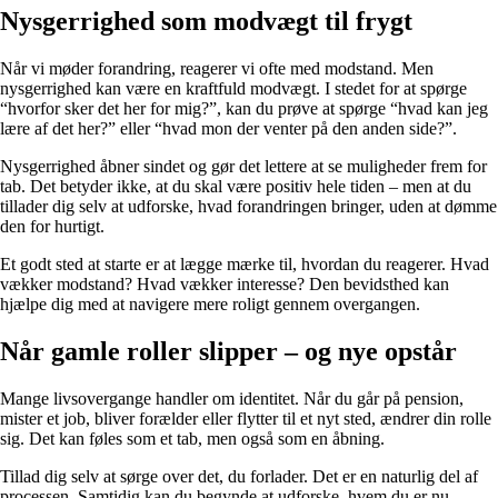
Nysgerrighed som modvægt til frygt
Når vi møder forandring, reagerer vi ofte med modstand. Men
nysgerrighed kan være en kraftfuld modvægt. I stedet for at spørge
“hvorfor sker det her for mig?”, kan du prøve at spørge “hvad kan jeg
lære af det her?” eller “hvad mon der venter på den anden side?”.
Nysgerrighed åbner sindet og gør det lettere at se muligheder frem for
tab. Det betyder ikke, at du skal være positiv hele tiden – men at du
tillader dig selv at udforske, hvad forandringen bringer, uden at dømme
den for hurtigt.
Et godt sted at starte er at lægge mærke til, hvordan du reagerer. Hvad
vækker modstand? Hvad vækker interesse? Den bevidsthed kan
hjælpe dig med at navigere mere roligt gennem overgangen.
Når gamle roller slipper – og nye opstår
Mange livsovergange handler om identitet. Når du går på pension,
mister et job, bliver forælder eller flytter til et nyt sted, ændrer din rolle
sig. Det kan føles som et tab, men også som en åbning.
Tillad dig selv at sørge over det, du forlader. Det er en naturlig del af
processen. Samtidig kan du begynde at udforske, hvem du er nu –