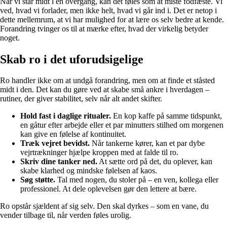
Når vi står midt i en overgang, kan det føles som at miste fodfæste. Vi
ved, hvad vi forlader, men ikke helt, hvad vi går ind i. Det er netop i
dette mellemrum, at vi har mulighed for at lære os selv bedre at kende.
Forandring tvinger os til at mærke efter, hvad der virkelig betyder
noget.
Skab ro i det uforudsigelige
Ro handler ikke om at undgå forandring, men om at finde et ståsted
midt i den. Det kan du gøre ved at skabe små ankre i hverdagen –
rutiner, der giver stabilitet, selv når alt andet skifter.
Hold fast i daglige ritualer.
En kop kaffe på samme tidspunkt,
en gåtur efter arbejde eller et par minutters stilhed om morgenen
kan give en følelse af kontinuitet.
Træk vejret bevidst.
Når tankerne kører, kan et par dybe
vejrtrækninger hjælpe kroppen med at falde til ro.
Skriv dine tanker ned.
At sætte ord på det, du oplever, kan
skabe klarhed og mindske følelsen af kaos.
Søg støtte.
Tal med nogen, du stoler på – en ven, kollega eller
professionel. At dele oplevelsen gør den lettere at bære.
Ro opstår sjældent af sig selv. Den skal dyrkes – som en vane, du
vender tilbage til, når verden føles urolig.